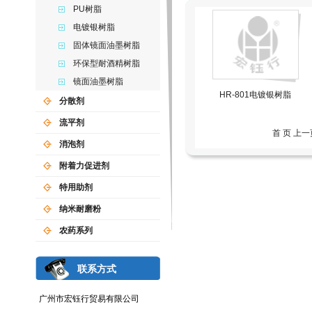
PU树脂
电镀银树脂
固体镜面油墨树脂
环保型耐酒精树脂
镜面油墨树脂
HR-801电镀银树脂
分散剂
流平剂
首 页 上
消泡剂
附着力促进剂
特用助剂
纳米耐磨粉
农药系列
联系方式
广州市宏钰行贸易有限公司